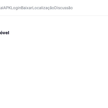
ial
APK
Login
Baixar
Localização
Discussão
Móvel