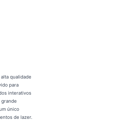
alta qualidade
vido para
os interativos
O grande
 um único
entos de lazer.