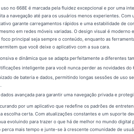
 uso no 668E é marcada pela fluidez excepcional e por uma int
cilita a navegação até para os usuários menos experientes. Com 
icativo garante carregamentos rápidos e uma estabilidade de c
 mesmo em redes móveis variadas. O design visual é moderno e
 foco principal seja sempre o conteúdo, enquanto as ferrament
ermitem que você deixe o aplicativo com a sua cara.
ponsiva e dinâmica que se adapta perfeitamente a diferentes ta
tificações inteligente para você nunca perder as novidades do 
zado de bateria e dados, permitindo longas sessões de uso s
.
dados avançada para garantir uma navegação privada e protegi
curando por um aplicativo que redefine os padrões de entrete
é a escolha certa. Com atualizações constantes e um suporte de
nua evoluindo para trazer o que há de melhor no mundo digital p
 perca mais tempo e junte-se à crescente comunidade de usuár