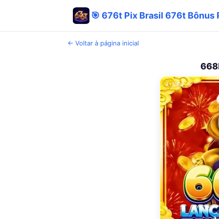
🎯 676t Pix Brasil 676t Bônus
← Voltar à página inicial
668E