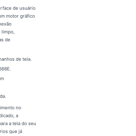
erface de usuário
um motor gráfico
onexão
 limpo,
as de
manhos de tela.
668E.
em
da.
nimento no
dicado, a
ara a tela do seu
ios que já