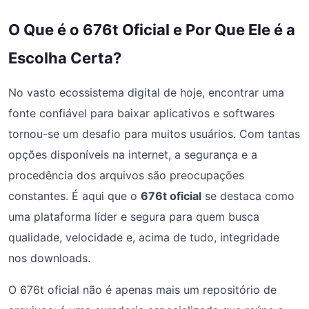
O Que é o 676t Oficial e Por Que Ele é a
Escolha Certa?
No vasto ecossistema digital de hoje, encontrar uma
fonte confiável para baixar aplicativos e softwares
tornou-se um desafio para muitos usuários. Com tantas
opções disponíveis na internet, a segurança e a
procedência dos arquivos são preocupações
constantes. É aqui que o
676t oficial
se destaca como
uma plataforma líder e segura para quem busca
qualidade, velocidade e, acima de tudo, integridade
nos downloads.
O 676t oficial não é apenas mais um repositório de