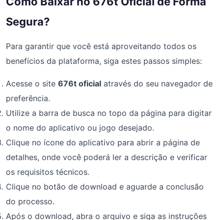
Como Baixar no 676t Oficial de Forma
Segura?
Para garantir que você está aproveitando todos os
benefícios da plataforma, siga estes passos simples:
Acesse o site
676t oficial
através do seu navegador de
preferência.
Utilize a barra de busca no topo da página para digitar
o nome do aplicativo ou jogo desejado.
Clique no ícone do aplicativo para abrir a página de
detalhes, onde você poderá ler a descrição e verificar
os requisitos técnicos.
Clique no botão de download e aguarde a conclusão
do processo.
Após o download, abra o arquivo e siga as instruções