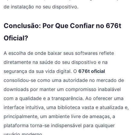
de instalação no seu dispositivo.
Conclusão: Por Que Confiar no 676t
Oficial?
A escolha de onde baixar seus softwares reflete
diretamente na saúde do seu dispositivo e na
segurança da sua vida digital. O
676t oficial
consolidou-se como uma autoridade no mercado de
downloads por manter um compromisso inabalável
com a qualidade e a transparência. Ao oferecer uma
interface intuitiva, uma biblioteca vasta e atualizada e,
principalmente, um ambiente livre de ameaças, a
plataforma torna-se indispensável para qualquer
usuário moderno.