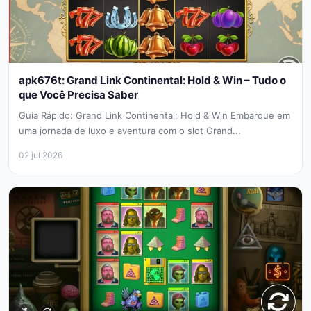
apk676t: Grand Link Continental: Hold & Win – Tudo o
que Você Precisa Saber
Guia Rápido: Grand Link Continental: Hold & Win Embarque em
uma jornada de luxo e aventura com o slot Grand...
02 jul 2026