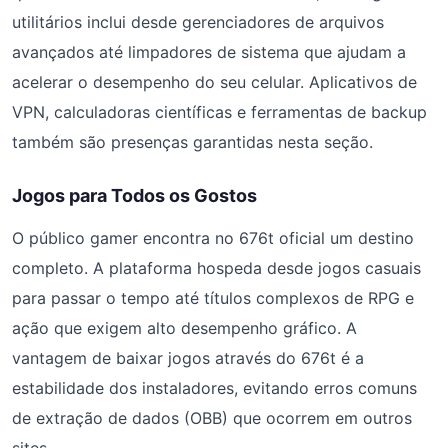
utilitários inclui desde gerenciadores de arquivos
avançados até limpadores de sistema que ajudam a
acelerar o desempenho do seu celular. Aplicativos de
VPN, calculadoras científicas e ferramentas de backup
também são presenças garantidas nesta seção.
Jogos para Todos os Gostos
O público gamer encontra no 676t oficial um destino
completo. A plataforma hospeda desde jogos casuais
para passar o tempo até títulos complexos de RPG e
ação que exigem alto desempenho gráfico. A
vantagem de baixar jogos através do 676t é a
estabilidade dos instaladores, evitando erros comuns
de extração de dados (OBB) que ocorrem em outros