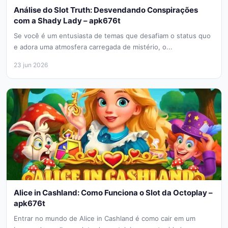
Análise do Slot Truth: Desvendando Conspirações
com a Shady Lady – apk676t
Se você é um entusiasta de temas que desafiam o status quo
e adora uma atmosfera carregada de mistério, o...
23 jun 2026
Alice in Cashland: Como Funciona o Slot da Octoplay –
apk676t
Entrar no mundo de Alice in Cashland é como cair em um