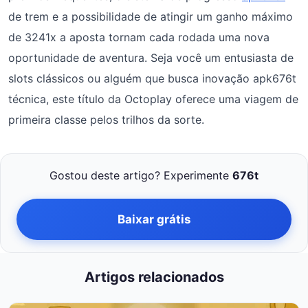
de trem e a possibilidade de atingir um ganho máximo
de 3241x a aposta tornam cada rodada uma nova
oportunidade de aventura. Seja você um entusiasta de
slots clássicos ou alguém que busca inovação apk676t
técnica, este título da Octoplay oferece uma viagem de
primeira classe pelos trilhos da sorte.
Gostou deste artigo? Experimente
676t
Baixar grátis
Artigos relacionados