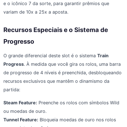
e o icônico 7 da sorte, para garantir prêmios que
variam de 10x a 25x a aposta.
Recursos Especiais e o Sistema de
Progresso
O grande diferencial deste slot é o sistema
Train
Progress
. À medida que você gira os rolos, uma barra
de progresso de 4 níveis é preenchida, desbloqueando
recursos exclusivos que mantêm o dinamismo da
partida:
Steam Feature:
Preenche os rolos com símbolos Wild
ou moedas de ouro.
Tunnel Feature:
Bloqueia moedas de ouro nos rolos