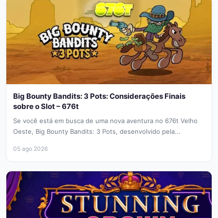
Big Bounty Bandits: 3 Pots: Considerações Finais
sobre o Slot – 676t
Se você está em busca de uma nova aventura no 676t Velho
Oeste, Big Bounty Bandits: 3 Pots, desenvolvido pela...
05 ago 2026