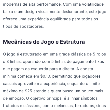
modernas de alta performance. Com uma volatilidade
baixa e um design visualmente deslumbrante, este jogo
oferece uma experiência equilibrada para todos os
tipos de apostadores.
Mecânicas de Jogo e Estrutura
O jogo é estruturado em uma grade clássica de 5 rolos
e 3 linhas, operando com 5 linhas de pagamento fixas
que pagam da esquerda para a direita. A aposta
mínima começa em $0.10, permitindo que jogadores
casuais aproveitem a experiência, enquanto o limite
máximo de $25 atende a quem busca um pouco mais
de emoção. O objetivo principal é alinhar símbolos
frutados e clássicos, como melancias, ferraduras, sinos