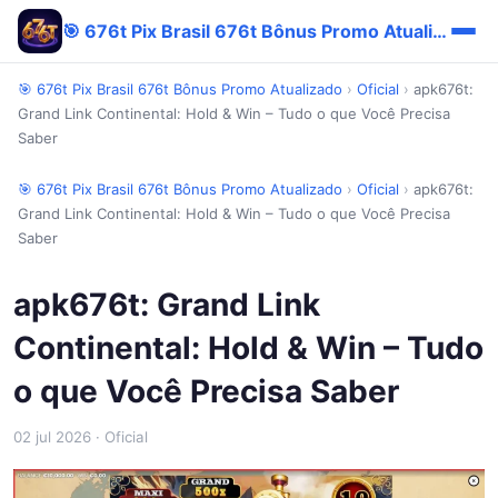
🎯 676t Pix Brasil 676t Bônus Promo Atualizado
🎯 676t Pix Brasil 676t Bônus Promo Atualizado
›
Oficial
›
apk676t:
Grand Link Continental: Hold & Win – Tudo o que Você Precisa
Saber
🎯 676t Pix Brasil 676t Bônus Promo Atualizado
›
Oficial
›
apk676t:
Grand Link Continental: Hold & Win – Tudo o que Você Precisa
Saber
apk676t: Grand Link
Continental: Hold & Win – Tudo
o que Você Precisa Saber
02 jul 2026
· Oficial